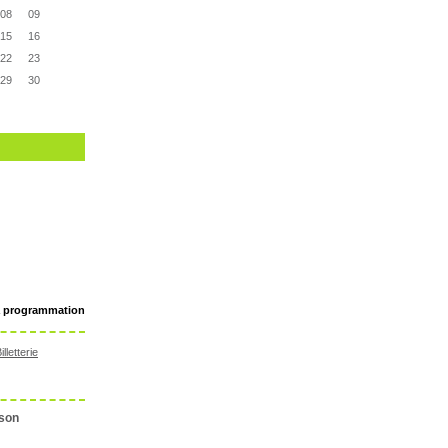
08
09
15
16
22
23
29
30
a programmation
lletterie
son