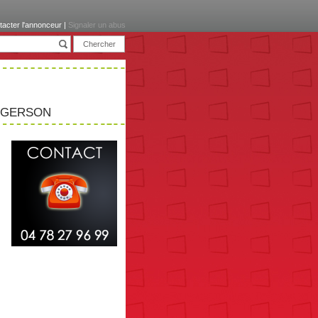
tacter l'annonceur
|
Signaler un abus
 GERSON