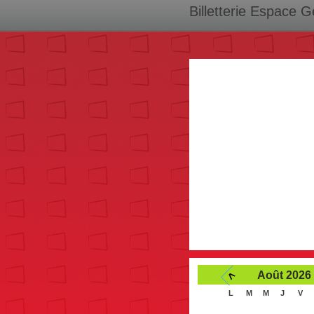
Billetterie Espace 
<
Août 2026
L
M
M
J
V