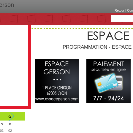
Gerson
Retour
|
Con
PROGRAMMATION - ESPACE
>
S
D
01
02